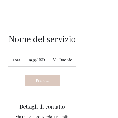
Nome del servizio
19,99
dollari
1 ora
1
19,99 USD
Via Due Aie
statunitensi
o
r
Prenota
Dettagli di contatto
Via Due Aie, 96, Nardò, LE, Italia